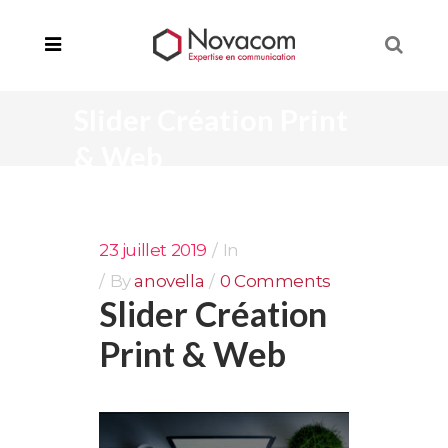
Slider Création Print
& Web
23 juillet 2019
In
By
anovella
0 Comments
Slider Création
Print & Web