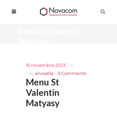
Menu St Valentin
Matyasy
16 novembre 2023
In
By
anovella
0 Comments
Menu St
Valentin
Matyasy